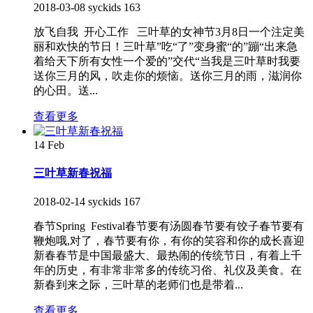
2018-03-08
syckids
163
放飞自我 开心工作 三叶草的女神节3月8日一个注定美
丽和欢快的节日！三叶草”吃“了”变身蜜“的”蹦“出来急
着给天下所有女性一个爱的”交代“当我是三叶草时我要
送你三月的风，吹走你的烦恼。送你三月的雨，滋润你
的心田。送...
查看更多
14
Feb
三叶草新春祝福
2018-02-14
syckids
167
春节Spring Festival春节要有汤圆春节要有饺子春节要有
鞭炮哦,对了，春节要有你，有你的笑容和你的成长喜迎
新春春节是中国最盛大、最热闹的传统节日，有着上千
年的历史，有非常非常多的传统习俗、礼仪及美食。在
新春到来之际，三叶草的老师们也是带着...
查看更多