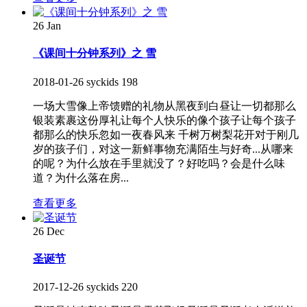
26
Jan
《课间十分钟系列》之 雪
2018-01-26
syckids
198
一场大雪像上帝馈赠的礼物从黑夜到白昼让一切都那么
银装素裹这份厚礼让每个人快乐的像个孩子让每个孩子
都那么的快乐忽如一夜春风来 千树万树梨花开对于刚几
岁的孩子们，对这一新鲜事物充满陌生与好奇...从哪来
的呢？为什么放在手里就没了？好吃吗？会是什么味
道？为什么落在房...
查看更多
26
Dec
圣诞节
2017-12-26
syckids
220