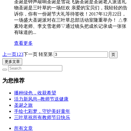
圣诞是钟声敲响圣诞是雪花飞扬圣诞是圣诞老人派送礼
物圣诞是三叶草的一场狂欢 亲爱的宝贝们，我轻轻的告
诉你，你有一份诞节大礼等待签收！2017年12月22日，
一场盛大圣诞派对在三叶草总部活动室隆重举办！ △李
素玲老师、李文雪老师▽通过镜头把成长记录成一张张
有味道的...
查看更多
上一页
1
2
3
下一页
转至第
更多文章
为您推荐
播种绿色，收获希望
活力新风尚--教师节送健康
圣诞之旅
手绘七彩梦，守护美好童年
三叶草祝所有教师节日快乐
所有文章