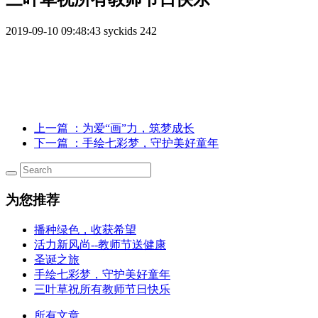
2019-09-10 09:48:43
syckids
242
上一篇
：为爱“画”力，筑梦成长
下一篇
：手绘七彩梦，守护美好童年
为您推荐
播种绿色，收获希望
活力新风尚--教师节送健康
圣诞之旅
手绘七彩梦，守护美好童年
三叶草祝所有教师节日快乐
所有文章